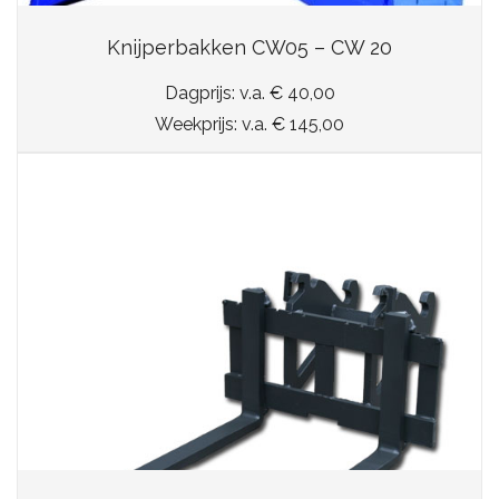
Knijperbakken CW05 – CW 20
Dagprijs: v.a. € 40,00
Weekprijs: v.a. € 145,00