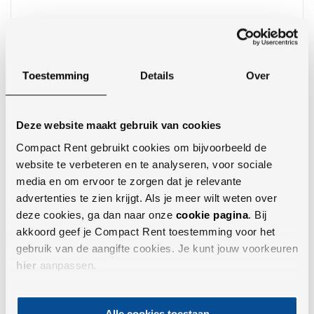
Toestemming
Details
Over
Trilblokken (1,5 t/m 27 ton)
Dagprijs: v.a. € 105,00
Deze website maakt gebruik van cookies
Weekprijs: v.a. € 315,00
Compact Rent gebruikt cookies om bijvoorbeeld de
website te verbeteren en te analyseren, voor sociale
media en om ervoor te zorgen dat je relevante
advertenties te zien krijgt. Als je meer wilt weten over
deze cookies, ga dan naar onze
cookie pagina
. Bij
akkoord geef je Compact Rent toestemming voor het
gebruik van de aangifte cookies. Je kunt jouw voorkeuren
hier
aanpassen.
Alle cookies toestaan