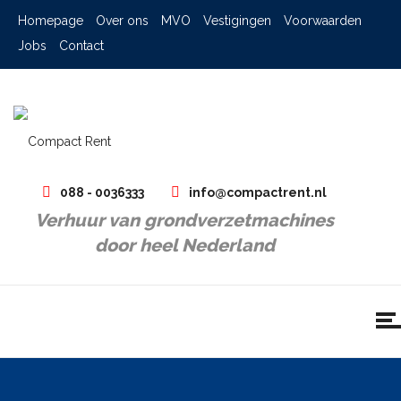
Homepage
Over ons
MVO
Vestigingen
Voorwaarden
Jobs
Contact
088 - 0036333
info@compactrent.nl
Verhuur van grondverzetmachines
door heel Nederland