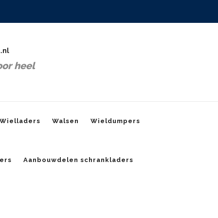
.nl
or heel
Wielladers
Walsen
Wieldumpers
ers
Aanbouwdelen schrankladers