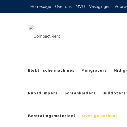
Homepage
Over ons
MVO
Vestigingen
Voorw
Elektrische machines
Minigravers
Midig
Rupsdumpers
Schrankladers
Bulldozers
Bestratingsmaterieel
Overige verhuur