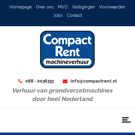
Homepage
Over ons
MVO
Vestigingen
Voorwaarden
Jobs
Contact
088 - 0036333
info@compactrent.nl
Verhuur van grondverzetmachines
door heel Nederland