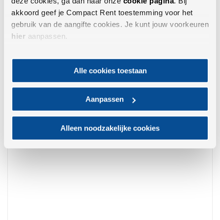
deze cookies, ga dan naar onze
cookie pagina
. Bij
akkoord geef je Compact Rent toestemming voor het
gebruik van de aangifte cookies. Je kunt jouw voorkeuren
hier
aanpassen.
Alle cookies toestaan
Palletvorken CW05 – CW20
Aanpassen
Dagprijs: v.a. € 25,00
Weekprijs: v.a. € 75,00
Alleen noodzakelijke cookies