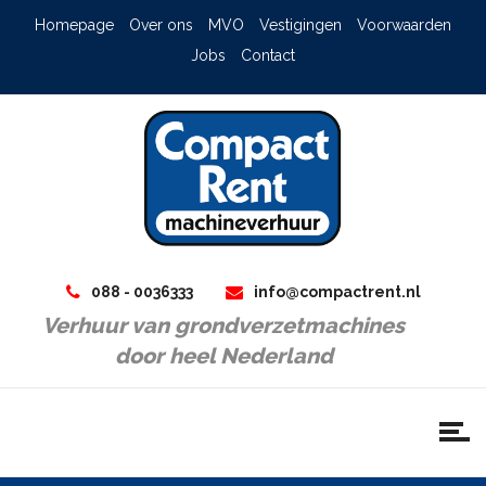
Homepage
Over ons
MVO
Vestigingen
Voorwaarden
Jobs
Contact
088 - 0036333
info@compactrent.nl
Verhuur van grondverzetmachines
door heel Nederland