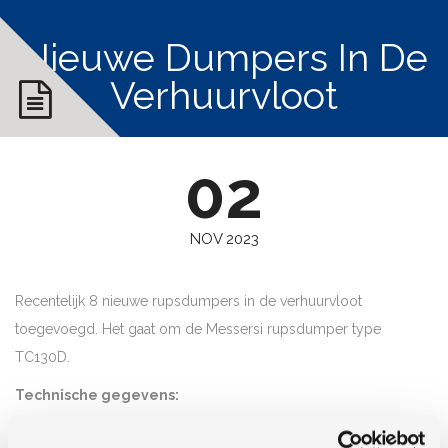
Nieuwe Dumpers In De
Verhuurvloot
02
NOV 2023
Recentelijk 8 nieuwe rupsdumpers in de verhuurvloot
toegevoegd. Het gaat om de Messersi rupsdumper type
TC130D.
Technische gegevens:
Motor: 3 cil. Kubota D902 watergekoelde dieselmotor 20.5 pk.