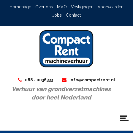
Homepage
Over ons
MVO
Vestigingen
Voorwaarden
Jobs
Contact
088 - 0036333
info@compactrent.nl
Verhuur van grondverzetmachines
door heel Nederland