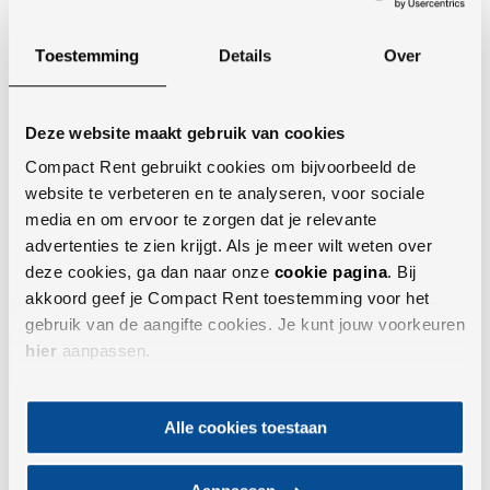
Hydro statisch aangedreven: 2 x 33l/ min. 250 bar variabele
pompen, servo bediend
Toestemming
Details
Over
Tandwielpomp t.b.v. kippen en roteren: 21 liter
Twee rijsnelheden: 3.5 – 5.5 km/h
Laadvermogen: 1.000 kg
Deze website maakt gebruik van cookies
Totale breedte: 98 cm.
Compact Rent gebruikt cookies om bijvoorbeeld de
Breedte rupsen: 23 cm.
website te verbeteren en te analyseren, voor sociale
media en om ervoor te zorgen dat je relevante
Robuuste onderwagen ( schranklader/ bulldozer principe)
advertenties te zien krijgt. Als je meer wilt weten over
Onderrollen 5 x gegoten, de middelste rollen zijn van het
deze cookies, ga dan naar onze
cookie pagina
. Bij
pendelende type.
akkoord geef je Compact Rent toestemming voor het
gebruik van de aangifte cookies. Je kunt jouw voorkeuren
hier
aanpassen.
Alle cookies toestaan